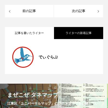
前の記事
次の記事
記事を書いたライター
ライターの新着記事
嶋田知詠子さん（たんぽぽの会・理事
2026.03.06
でぃぐらぶ
ユニバーサル食堂x学生団体コルナム(11
2025.10.26
長）＠宝探し放送局（３月５日）
ユニバーサル食堂xこめジャグ（10月25
2025.10.12
月22日)
まぜこぜ タネマップ
日）
江東区「ユニバーサルマップ」のプロトタイプを公開してい