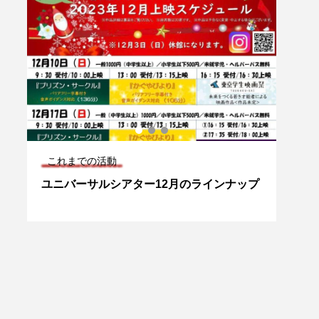
の活動
これまでの活動
サルシアター12月のラインナップ
「Kotoまぜこぜパーク@