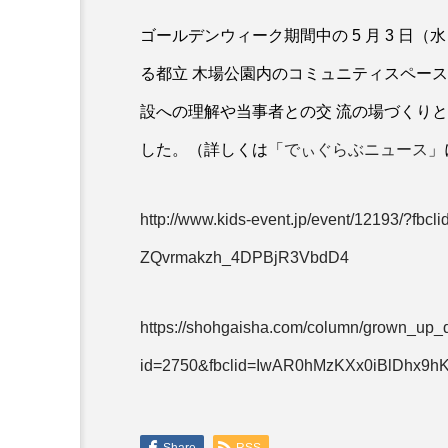
ゴールデンウィーク期間中の 5 月 3 日（
る都立 木場公園内のコミュニティスペース「Pa
設への理解や当事者との交 流の場づくりとし
した。（詳しくは「
でぃぐらぶニュース
」
http://www.kids-event.jp/event/12193/?
ZQvrmakzh_4DPBjR3VbdD4
https://shohgaisha.com/column/grown_up_d
id=2750&fbclid=IwAR0hMzKXx0iBlDhx9
Share
RSS