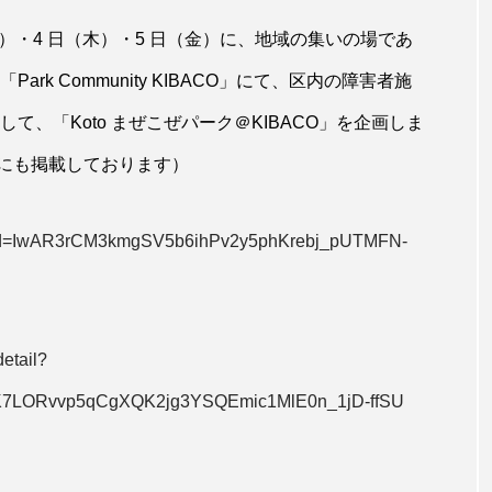
水）・4 日（木）・5 日（金）に、地域の集いの場であ
rk Community KIBACO」にて、区内の障害者施
て、「Koto まぜこぜパーク＠KIBACO」を企画しま
にも掲載しております）
fbclid=IwAR3rCM3kmgSV5b6ihPv2y5phKrebj_pUTMFN-
etail?
hK7LORvvp5qCgXQK2jg3YSQEmic1MlE0n_1jD-ffSU